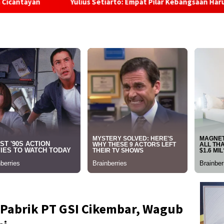
lius Setiarto: Empat Pilar Kebangsaan Harus Terus Digemakan di 
 Pabrik PT GSI Cikembar, Wagub