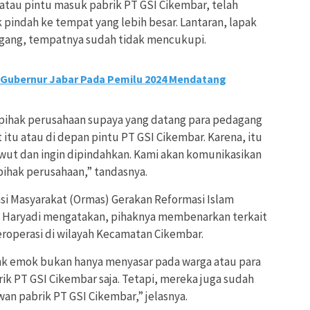
 atau pintu masuk pabrik PT GSI Cikembar, telah
indah ke tempat yang lebih besar. Lantaran, lapak
gang, tempatnya sudah tidak mencukupi.
 Gubernur Jabar Pada Pemilu 2024 Mendatang
 pihak perusahaan supaya yang datang para pedagang
t itu atau di depan pintu PT GSI Cikembar. Karena, itu
awut dan ingin dipindahkan. Kami akan komunikasikan
pihak perusahaan,” tandasnya.
si Masyarakat (Ormas) Gerakan Reformasi Islam
 Haryadi mengatakan, pihaknya membenarkan terkait
eroperasi di wilayah Kecamatan Cikembar.
nk emok bukan hanya menyasar pada warga atau para
ik PT GSI Cikembar saja. Tetapi, mereka juga sudah
an pabrik PT GSI Cikembar,” jelasnya.