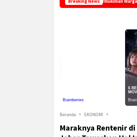
 Evakuasi Ular Sanca di Permukiman Warga Cicantayan
Breaking News
Yu
Beranda
EKONOMI
Maraknya Rentenir di