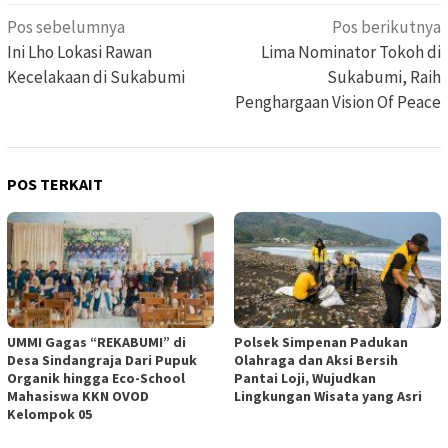
Navigasi
Pos sebelumnya
Pos berikutnya
pos
Ini Lho Lokasi Rawan
Lima Nominator Tokoh di
Kecelakaan di Sukabumi
Sukabumi, Raih
Penghargaan Vision Of Peace
POS TERKAIT
UMMI Gagas “REKABUMI” di
Polsek Simpenan Padukan
Desa Sindangraja Dari Pupuk
Olahraga dan Aksi Bersih
Organik hingga Eco-School
Pantai Loji, Wujudkan
Mahasiswa KKN OVOD
Lingkungan Wisata yang Asri
Kelompok 05