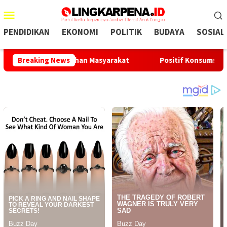
Menu
Mobile
PENDIDIKAN
EKONOMI
POLITIK
BUDAYA
SOSIAL
awab Kebutuhan Masyarakat
Breaking News
Positif Konsumsi Sabu, Oknu