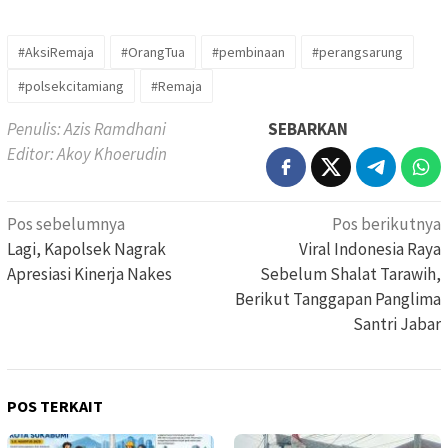
#AksiRemaja
#OrangTua
#pembinaan
#perangsarung
#polsekcitamiang
#Remaja
Penulis: Azis Ramdhani
SEBARKAN
Editor: Akoy Khoerudin
Navigasi
Pos sebelumnya
Pos berikutnya
pos
Lagi, Kapolsek Nagrak
Viral Indonesia Raya
Apresiasi Kinerja Nakes
Sebelum Shalat Tarawih,
Berikut Tanggapan Panglima
Santri Jabar
POS TERKAIT