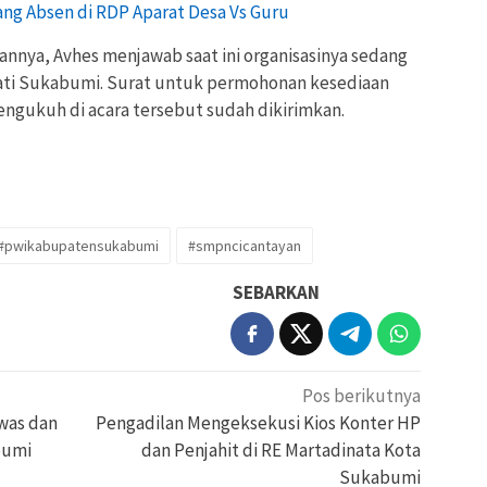
ng Absen di RDP Aparat Desa Vs Guru
nnya, Avhes menjawab saat ini organisasinya sedang
ati Sukabumi. Surat untuk permohonan kesediaan
ngukuh di acara tersebut sudah dikirimkan.
#pwikabupatensukabumi
#smpncicantayan
SEBARKAN
Pos berikutnya
ewas dan
Pengadilan Mengeksekusi Kios Konter HP
bumi
dan Penjahit di RE Martadinata Kota
Sukabumi