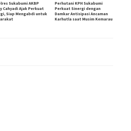
lres Sukabumi AKBP
Perhutani KPH Sukabumi
y Cahyadi Ajak Perkuat
Perkuat Sinergi dengan
rgi, Siap Mengabdi untuk
Damkar Antisipasi Ancaman
arakat
Karhutla saat Musim Kemarau