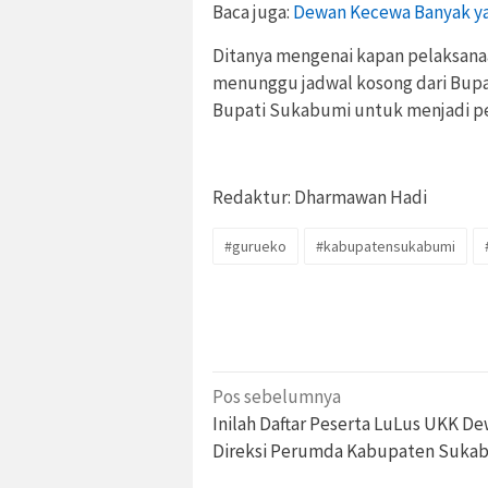
Baca juga:
Dewan Kecewa Banyak ya
Ditanya mengenai kapan pelaksanaa
menunggu jadwal kosong dari Bup
Bupati Sukabumi untuk menjadi pe
Redaktur: Dharmawan Hadi
#gurueko
#kabupatensukabumi
Navigasi
Pos sebelumnya
pos
Inilah Daftar Peserta LuLus UKK D
Direksi Perumda Kabupaten Suka