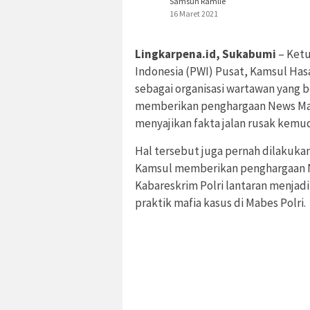
Samsun Ramlie
16 Maret 2021
Lingkarpena.id, Sukabumi
– Ketu
Indonesia (PWI) Pusat, Kamsul H
sebagai organisasi wartawan yang be
memberikan penghargaan News Mak
menyajikan fakta jalan rusak kemud
Hal tersebut juga pernah dilakuka
Kamsul memberikan penghargaan 
Kabareskrim Polri lantaran menja
praktik mafia kasus di Mabes Polri.