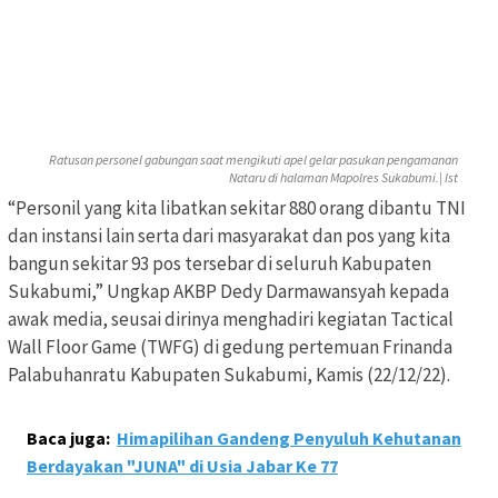
Ratusan personel gabungan saat mengikuti apel gelar pasukan pengamanan
Nataru di halaman Mapolres Sukabumi.| Ist
“Personil yang kita libatkan sekitar 880 orang dibantu TNI
dan instansi lain serta dari masyarakat dan pos yang kita
bangun sekitar 93 pos tersebar di seluruh Kabupaten
Sukabumi,” Ungkap AKBP Dedy Darmawansyah kepada
awak media, seusai dirinya menghadiri kegiatan Tactical
Wall Floor Game (TWFG) di gedung pertemuan Frinanda
Palabuhanratu Kabupaten Sukabumi, Kamis (22/12/22).
Baca juga:
Himapilihan Gandeng Penyuluh Kehutanan
Berdayakan "JUNA" di Usia Jabar Ke 77