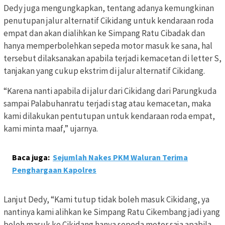
Dedy juga mengungkapkan, tentang adanya kemungkinan
penutupan jalur alternatif Cikidang untuk kendaraan roda
empat dan akan dialihkan ke Simpang Ratu Cibadak dan
hanya memperbolehkan sepeda motor masuk ke sana, hal
tersebut dilaksanakan apabila terjadi kemacetan di letter S,
tanjakan yang cukup ekstrim di jalur alternatif Cikidang.
“Karena nanti apabila di jalur dari Cikidang dari Parungkuda
sampai Palabuhanratu terjadi stag atau kemacetan, maka
kami dilakukan pentutupan untuk kendaraan roda empat,
kami minta maaf,” ujarnya.
Baca juga:
Sejumlah Nakes PKM Waluran Terima
Penghargaan Kapolres
Lanjut Dedy, “Kami tutup tidak boleh masuk Cikidang, ya
nantinya kami alihkan ke Simpang Ratu Cikembang jadi yang
boleh masuk ke Cikidang hanya sepeda motor saja apabila