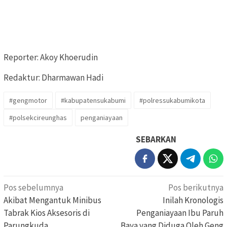
Reporter: Akoy Khoerudin
Redaktur: Dharmawan Hadi
#gengmotor
#kabupatensukabumi
#polressukabumikota
#polsekcireunghas
penganiayaan
SEBARKAN
Navigasi
Pos sebelumnya
Pos berikutnya
pos
Akibat Mengantuk Minibus
Inilah Kronologis
Tabrak Kios Aksesoris di
Penganiayaan Ibu Paruh
Parungkuda
Baya yang Diduga Oleh Geng