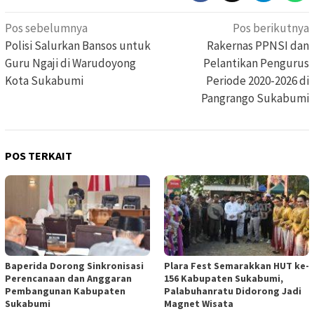
Navigasi
Pos sebelumnya
Pos berikutnya
pos
Polisi Salurkan Bansos untuk
Rakernas PPNSI dan
Guru Ngaji di Warudoyong
Pelantikan Pengurus
Kota Sukabumi
Periode 2020-2026 di
Pangrango Sukabumi
POS TERKAIT
Baperida Dorong Sinkronisasi
Plara Fest Semarakkan HUT ke-
Perencanaan dan Anggaran
156 Kabupaten Sukabumi,
Pembangunan Kabupaten
Palabuhanratu Didorong Jadi
Sukabumi
Magnet Wisata