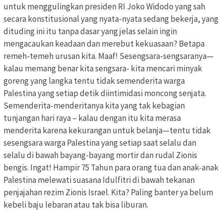
untuk menggulingkan presiden RI Joko Widodo yang sah
secara konstitusional yang nyata-nyata sedang bekerja, yang
dituding ini itu tanpa dasar yang jelas selain ingin
mengacaukan keadaan dan merebut kekuasaan? Betapa
remeh-temeh urusan kita. Maaf! Sesengsara-sengsaranya—
kalau memang benar kita sengsara- kita mencari minyak
goreng yang langka tentu tidak semenderita warga
Palestina yang setiap detik diintimidasi moncong senjata.
Semenderita-menderitanya kita yang tak kebagian
tunjangan hari raya – kalau dengan itu kita merasa
menderita karena kekurangan untuk belanja—tentu tidak
sesengsara warga Palestina yang setiap saat selalu dan
selalu di bawah bayang-bayang mortir dan rudal Zionis
bengis. Ingat! Hampir 75 Tahun para orang tua dan anak-anak
Palestina melewati suasana Idulfitri di bawah tekanan
penjajahan rezim Zionis Israel. Kita? Paling banter ya belum
kebeli baju lebaran atau tak bisa liburan.