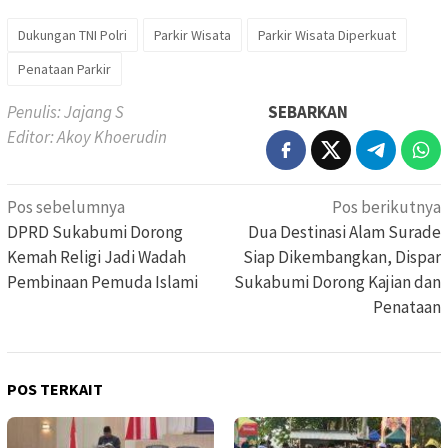
Dukungan TNI Polri
Parkir Wisata
Parkir Wisata Diperkuat
Penataan Parkir
Penulis: Jajang S
SEBARKAN
Editor: Akoy Khoerudin
Navigasi
Pos sebelumnya
Pos berikutnya
pos
DPRD Sukabumi Dorong
Dua Destinasi Alam Surade
Kemah Religi Jadi Wadah
Siap Dikembangkan, Dispar
Pembinaan Pemuda Islami
Sukabumi Dorong Kajian dan
Penataan
POS TERKAIT