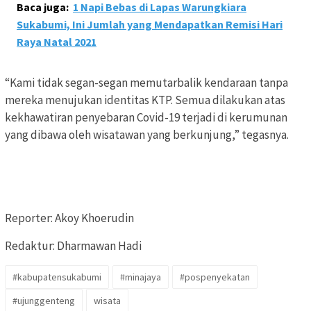
Baca juga:
1 Napi Bebas di Lapas Warungkiara
Sukabumi, Ini Jumlah yang Mendapatkan Remisi Hari
Raya Natal 2021
“Kami tidak segan-segan memutarbalik kendaraan tanpa
mereka menujukan identitas KTP. Semua dilakukan atas
kekhawatiran penyebaran Covid-19 terjadi di kerumunan
yang dibawa oleh wisatawan yang berkunjung,” tegasnya.
Reporter: Akoy Khoerudin
Redaktur: Dharmawan Hadi
#kabupatensukabumi
#minajaya
#pospenyekatan
#ujunggenteng
wisata