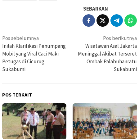
SEBARKAN
Navigasi
Pos sebelumnya
Pos berikutnya
pos
Inilah Klarifikasi Penumpang
Wisatawan Asal Jakarta
Mobil yang Viral Caci Maki
Meninggal Akibat Terseret
Petugas di Cicurug
Ombak Palabuhanratu
Sukabumi
Sukabumi
POS TERKAIT