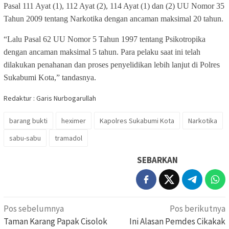
Pasal 111 Ayat (1), 112 Ayat (2), 114 Ayat (1) dan (2) UU Nomor 35
Tahun 2009 tentang Narkotika dengan ancaman maksimal 20 tahun.
“Lalu Pasal 62 UU Nomor 5 Tahun 1997 tentang Psikotropika
dengan ancaman maksimal 5 tahun. Para pelaku saat ini telah
dilakukan penahanan dan proses penyelidikan lebih lanjut di Polres
Sukabumi Kota,” tandasnya.
Redaktur : Garis Nurbogarullah
barang bukti
heximer
Kapolres Sukabumi Kota
Narkotika
sabu-sabu
tramadol
SEBARKAN
Navigasi
Pos sebelumnya
Pos berikutnya
pos
Taman Karang Papak Cisolok
Ini Alasan Pemdes Cikakak