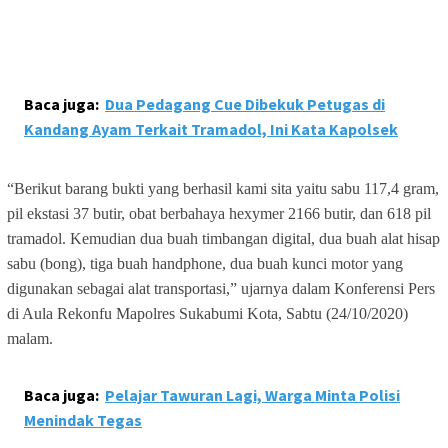
Baca juga:
Dua Pedagang Cue Dibekuk Petugas di
Kandang Ayam Terkait Tramadol, Ini Kata Kapolsek
“Berikut barang bukti yang berhasil kami sita yaitu sabu 117,4 gram,
pil ekstasi 37 butir, obat berbahaya hexymer 2166 butir, dan 618 pil
tramadol. Kemudian dua buah timbangan digital, dua buah alat hisap
sabu (bong), tiga buah handphone, dua buah kunci motor yang
digunakan sebagai alat transportasi,” ujarnya dalam Konferensi Pers
di Aula Rekonfu Mapolres Sukabumi Kota, Sabtu (24/10/2020)
malam.
Baca juga:
Pelajar Tawuran Lagi, Warga Minta Polisi
Menindak Tegas