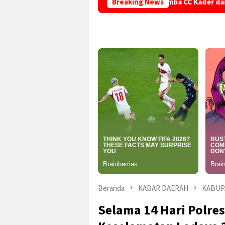
Puskesmas Jampangkulon Gelar Lomba CC Kader dan Lingkungan B
Breaking News
Beranda
KABAR DAERAH
KABUP
Selama 14 Hari Polre