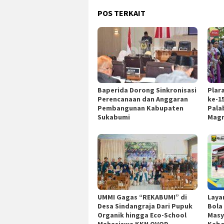
POS TERKAIT
Baperida Dorong Sinkronisasi
Plar
Perencanaan dan Anggaran
ke-1
Pembangunan Kabupaten
Pala
Sukabumi
Magn
UMMI Gagas “REKABUMI” di
Laya
Desa Sindangraja Dari Pupuk
Bola
Organik hingga Eco-School
Masy