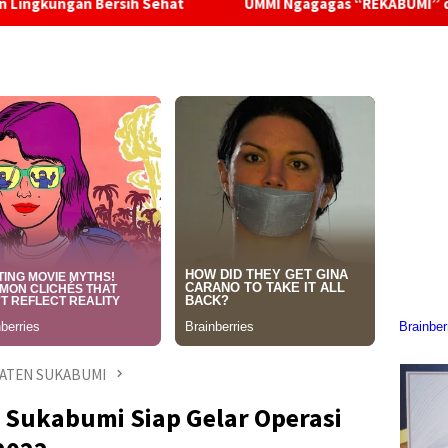
ersih Sehat
UMMI Ngagagas “REKABUMI” di Desa Sindangr
ATEN SUKABUMI
s Sukabumi Siap Gelar Operasi