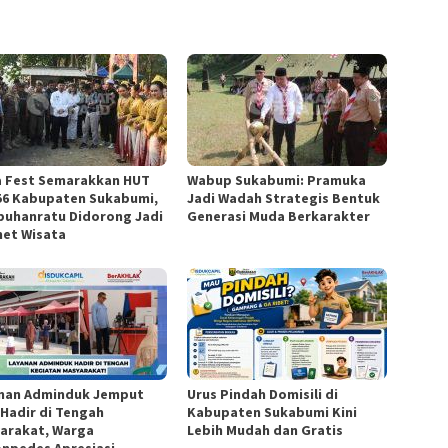
a Fest Semarakkan HUT
Wabup Sukabumi: Pramuka
56 Kabupaten Sukabumi,
Jadi Wadah Strategis Bentuk
buhanratu Didorong Jadi
Generasi Muda Berkarakter
et Wisata
nan Adminduk Jemput
Urus Pindah Domisili di
 Hadir di Tengah
Kabupaten Sukabumi Kini
arakat, Warga
Lebih Mudah dan Gratis