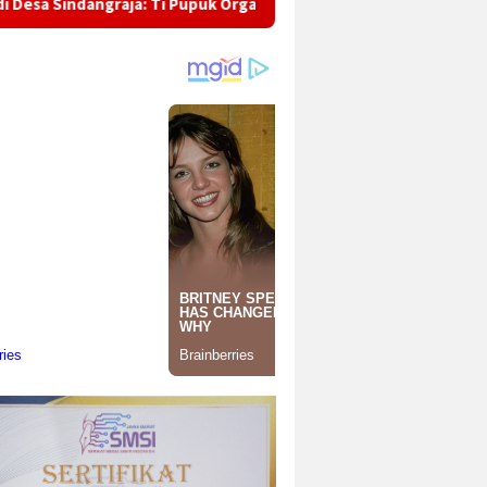
aja: Ti Pupuk Organik dugi ka Eco-School Mahasiswa KKN OVOD 