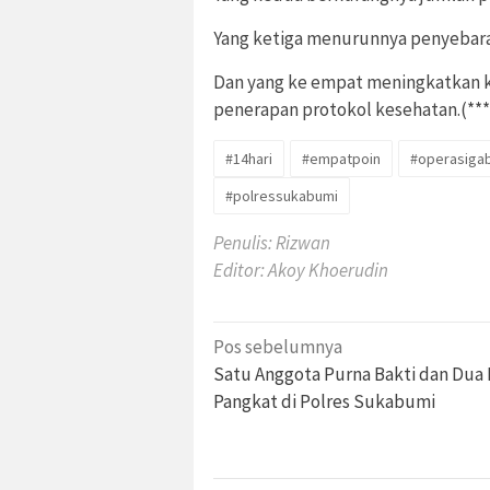
Yang ketiga menurunnya penyebaran
Dan yang ke empat meningkatkan k
penerapan protokol kesehatan.(***
#14hari
#empatpoin
#operasiga
#polressukabumi
Penulis: Rizwan
Editor: Akoy Khoerudin
Navigasi
Pos sebelumnya
pos
Satu Anggota Purna Bakti dan Dua 
Pangkat di Polres Sukabumi