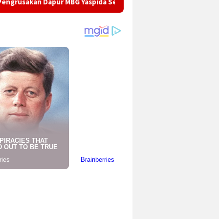
n Dapur MBG Yaspida Selawangi, Polisi Selidiki Motif Pelaku