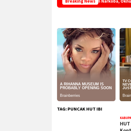
Diduga Terlibat Penyalahgunaan Narkoba, Oknum Kades d
Breaking News
TAG:
PUNCAK HUT IBI
KABUP
HUT 
Kont