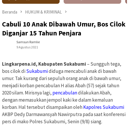
Beranda
HUKUM & KRIMINAL
Cabuli 10 Anak Dibawah Umur, Bos Cilok
Diganjar 15 Tahun Penjara
Samsun Ramlie
9 Agustus 2021
Lingkarpena.id, Kabupaten Sukabumi
– Sungguh tega,
bos cilok di
Sukabumi
diduga mencabuli anak di bawah
umur. Tak kurang dari sepuluh orang anak di bawah umur,
menjadi korban pencabulan H alias Abah (57) sejak tahun
2020 silam. Mirisnya lagi,
pencabulan
dilakukan Abah,
dengan memasukkan jempol kaki ke dalam kemaluan
korban. Hal tersebut disampaikan oleh
Kapolres Sukabumi
AKBP Dedy Darmawansyah Nawirputra pada saat konferensi
pers di mako Polres Sukabumi, Senin (9/8) siang.