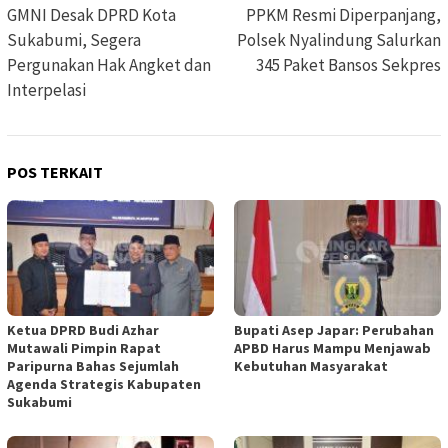
pos
GMNI Desak DPRD Kota
PPKM Resmi Diperpanjang,
Sukabumi, Segera
Polsek Nyalindung Salurkan
Pergunakan Hak Angket dan
345 Paket Bansos Sekpres
Interpelasi
POS TERKAIT
Ketua DPRD Budi Azhar
Bupati Asep Japar: Perubahan
Mutawali Pimpin Rapat
APBD Harus Mampu Menjawab
Paripurna Bahas Sejumlah
Kebutuhan Masyarakat
Agenda Strategis Kabupaten
Sukabumi