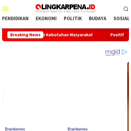
Menu
Mobile
PENDIDIKAN
EKONOMI
POLITIK
BUDAYA
SOSIAL
mpu Menjawab Kebutuhan Masyarakat
Breaking News
Positif Konsumsi Sa