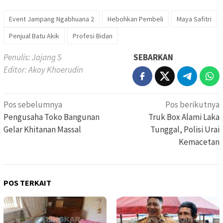
Event Jampang Ngabhuana 2
Hebohkan Pembeli
Maya Safitri
Penjual Batu Akik
Profesi Bidan
Penulis: Jajang S
SEBARKAN
Editor: Akoy Khoerudin
Navigasi
Pos sebelumnya
Pos berikutnya
pos
Pengusaha Toko Bangunan
Truk Box Alami Laka
Gelar Khitanan Massal
Tunggal, Polisi Urai
Kemacetan
POS TERKAIT