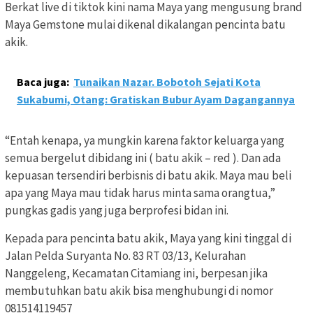
Berkat live di tiktok kini nama Maya yang mengusung brand
Maya Gemstone mulai dikenal dikalangan pencinta batu
akik.
Baca juga:
Tunaikan Nazar. Bobotoh Sejati Kota
Sukabumi, Otang: Gratiskan Bubur Ayam Dagangannya
“Entah kenapa, ya mungkin karena faktor keluarga yang
semua bergelut dibidang ini ( batu akik – red ). Dan ada
kepuasan tersendiri berbisnis di batu akik. Maya mau beli
apa yang Maya mau tidak harus minta sama orangtua,”
pungkas gadis yang juga berprofesi bidan ini.
Kepada para pencinta batu akik, Maya yang kini tinggal di
Jalan Pelda Suryanta No. 83 RT 03/13, Kelurahan
Nanggeleng, Kecamatan Citamiang ini, berpesan jika
membutuhkan batu akik bisa menghubungi di nomor
081514119457