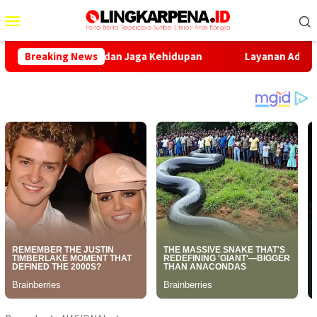
Menu
Mobile
kan Hutan dan Jaga Kehidupan
Breaking News
Layanan Adminduk Jemput B