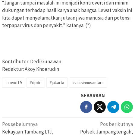
“Jangan sampai masalah ini menjadi kontroversi dan minim
dukungan terhadap hasil karya anak bangsa. Lewat vaksin ini
kita dapat menyelamatkan jutaan jiwa manusia dari potensi
terpapar virus dan penyakit,” katanya. (*)
Kontributor: Dedi Gunawan
Redaktur: Akoy Khoerudin
#covid19
#dpdri
#jakarta
#vaksinnusantara
SEBARKAN
Navigasi
Pos sebelumnya
Pos berikutnya
pos
Kekayaan Tambang LTJ,
Polsek Jampangtengah,