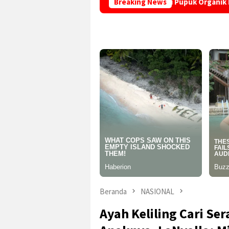
UMI” di Desa Sindangraja Dari Pupuk Organik hingga Eco-Schoo
Breaking News
Beranda
NASIONAL
Ayah Keliling Cari S