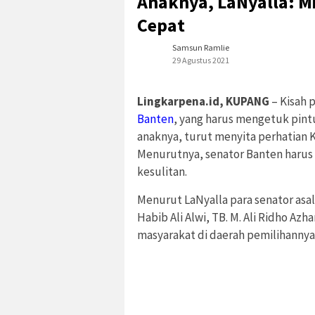
Anaknya, LaNyalla: M
Cepat
Samsun Ramlie
29 Agustus 2021
Lingkarpena.id, KUPANG
– Kisah 
Banten
, yang harus mengetuk pin
anaknya, turut menyita perhatian
Menurutnya, senator Banten haru
kesulitan.
Menurut LaNyalla para senator asal
Habib Ali Alwi, TB. M. Ali Ridho Az
masyarakat di daerah pemilihannya