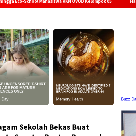
l Mahasiswa KKN OVOD Kelompok 05
Hari Hutan Indonesia
eragam Sekolah Bekas Buat