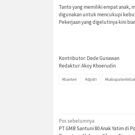
Tanto yang memiliki empat anak, me
digunakan untuk mencukupi kebutu
Pekerjaan yang digelutinya kini bia
Kontributor: Dede Gunawan
Redaktur: Akoy Khoerudin
#banten
#dpdri
#kabupatenleba
Navigasi
Pos sebelumnya
pos
PT GMB Santuni 80 Anak Yatim di 