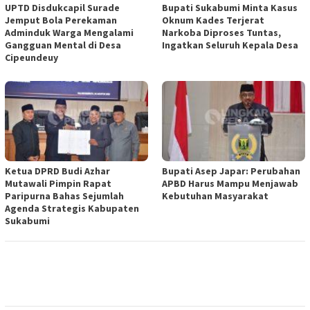
UPTD Disdukcapil Surade
Bupati Sukabumi Minta Kasus
Jemput Bola Perekaman
Oknum Kades Terjerat
Adminduk Warga Mengalami
Narkoba Diproses Tuntas,
Gangguan Mental di Desa
Ingatkan Seluruh Kepala Desa
Cipeundeuy
Ketua DPRD Budi Azhar
Bupati Asep Japar: Perubahan
Mutawali Pimpin Rapat
APBD Harus Mampu Menjawab
Paripurna Bahas Sejumlah
Kebutuhan Masyarakat
Agenda Strategis Kabupaten
Sukabumi