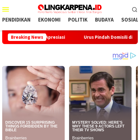
Menu
Mobile
PENDIDIKAN
EKONOMI
POLITIK
BUDAYA
SOSIAL
ebonpedes Apresiasi
Breaking News
Urus Pindah Domisili di Kabupaten S