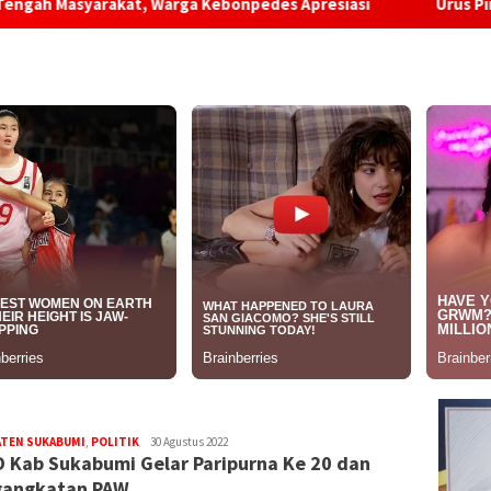
syarakat, Warga Kebonpedes Apresiasi
Urus Pindah Domis
ATEN SUKABUMI
,
POLITIK
Redaksi
30 Agustus 2022
 Kab Sukabumi Gelar Paripurna Ke 20 dan
gangkatan PAW