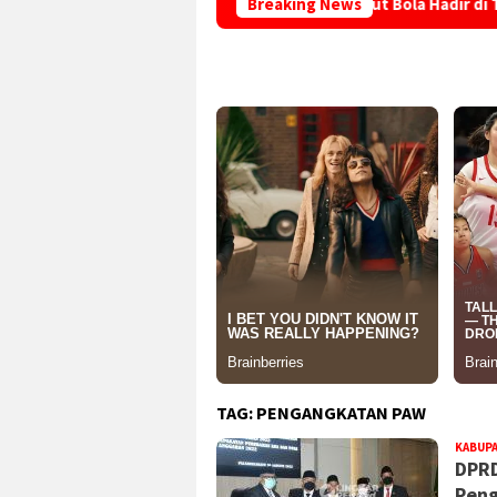
dupan
Layanan Adminduk Jemput Bola Hadir di Tengah Ma
Breaking News
TAG:
PENGANGKATAN PAW
KABUP
DPRD
Pen