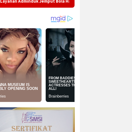
 Jemput Bola Hadir di Tengah Masyarakat, Warga Kebonpedes Ap