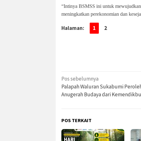
“Intinya BSMSS ini untuk mewujudkan 
meningkatkan perekonomian dan kesejah
Halaman:
1
2
Navigasi
Pos sebelumnya
pos
Palapah Waluran Sukabumi Perole
Anugerah Budaya dari Kemendikbu
POS TERKAIT