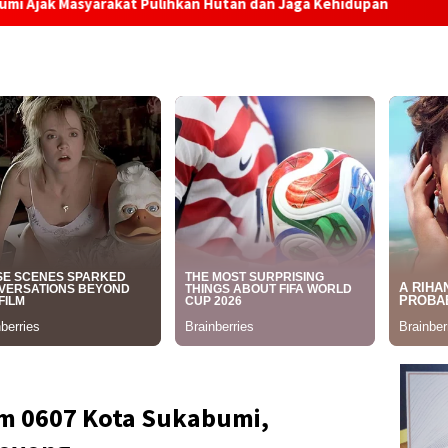
at Pulihkan Hutan dan Jaga Kehidupan
Layanan Adminduk
m 0607 Kota Sukabumi,