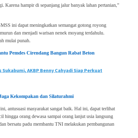
i. Karena hampir di sepanjang jalur banyak lahan pertanian,”
SMSS ini dapat meningkatkan semangat gotong royong
emurun dan menjadi warisan nenek moyang terdahulu.
ah mulai punah.
ntu Pemdes Cirendang Bangun Rabat Beton
s Sukabumi, AKBP Benny Cahyadi Siap Perkuat
Jaga Kekompakan dan Silaturahmi
i, antusuasi masyarakat sangat baik. Hal ini, dapat terlihat
cil hingga orang dewasa sampai orang lanjut usia langsung
g dan bersatu padu membantu TNI melakukan pembangunan