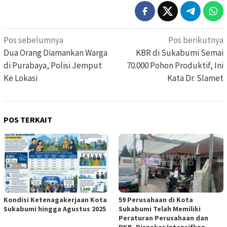
Navigasi
Pos sebelumnya
Pos berikutnya
pos
Dua Orang Diamankan Warga
KBR di Sukabumi Semai
di Purabaya, Polisi Jemput
70.000 Pohon Produktif, Ini
Ke Lokasi
Kata Dr. Slamet
POS TERKAIT
Kondisi Ketenagakerjaan Kota
59 Perusahaan di Kota
Sukabumi hingga Agustus 2025
Sukabumi Telah Memiliki
Peraturan Perusahaan dan
PKB, Disnaker Intensifkan