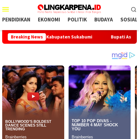
Menu
Mobile
PENDIDIKAN
EKONOMI
POLITIK
BUDAYA
SOSIAL
 Strategis Kabupaten Sukabumi
Breaking News
Bupati Asep Japar: Peru