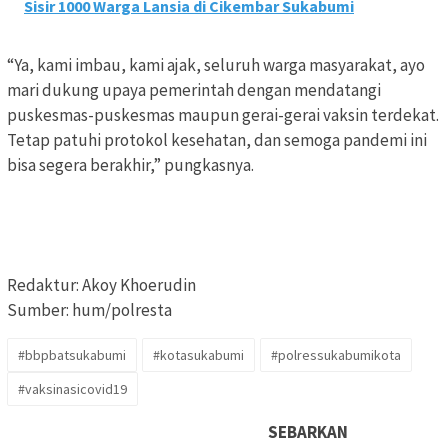
Sisir 1000 Warga Lansia di Cikembar Sukabumi
“Ya, kami imbau, kami ajak, seluruh warga masyarakat, ayo
mari dukung upaya pemerintah dengan mendatangi
puskesmas-puskesmas maupun gerai-gerai vaksin terdekat.
Tetap patuhi protokol kesehatan, dan semoga pandemi ini
bisa segera berakhir,” pungkasnya.
Redaktur: Akoy Khoerudin
Sumber: hum/polresta
#bbpbatsukabumi
#kotasukabumi
#polressukabumikota
#vaksinasicovid19
SEBARKAN