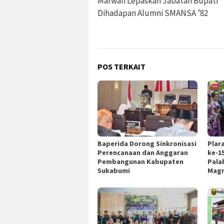
pos
Marwan Lepaskan Jabatan Bupati
Dihadapan Alumni SMANSA ’82
POS TERKAIT
Baperida Dorong Sinkronisasi
Plar
Perencanaan dan Anggaran
ke-1
Pembangunan Kabupaten
Pala
Sukabumi
Magn