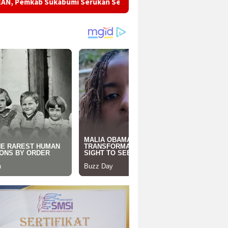
mi Serukan Semangat Persatuan dan Perdamaian Asia Tenggara