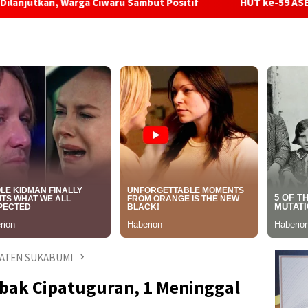
 Ciwaru Sambut Positif
HUT ke-59 ASEAN, Pemkab Sukabu
ATEN SUKABUMI
bak Cipatuguran, 1 Meninggal