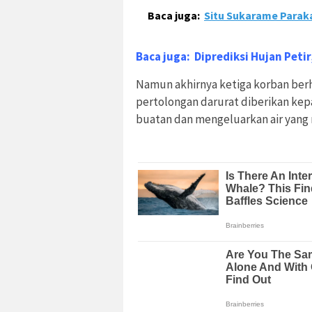
Baca juga:
Situ Sukarame Paraka
Baca juga:
Diprediksi Hujan Pet
Namun akhirnya ketiga korban berh
pertolongan darurat diberikan ke
buatan dan mengeluarkan air yang