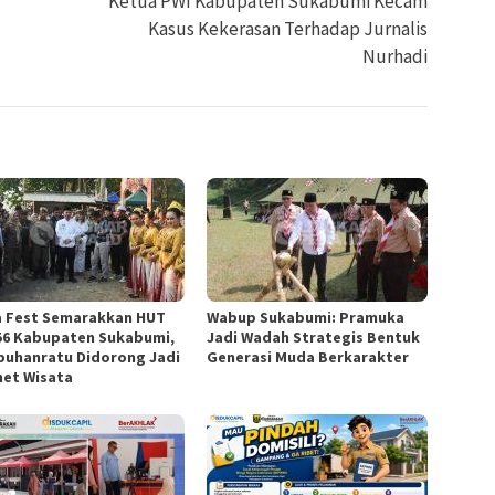
Ketua PWI Kabupaten Sukabumi Kecam
Kasus Kekerasan Terhadap Jurnalis
Nurhadi
a Fest Semarakkan HUT
Wabup Sukabumi: Pramuka
56 Kabupaten Sukabumi,
Jadi Wadah Strategis Bentuk
buhanratu Didorong Jadi
Generasi Muda Berkarakter
et Wisata