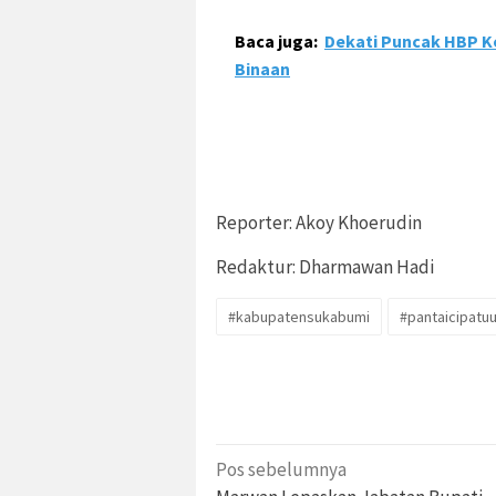
Baca juga:
Dekati Puncak HBP K
Binaan
Reporter: Akoy Khoerudin
Redaktur: Dharmawan Hadi
#kabupatensukabumi
#pantaicipatu
Navigasi
Pos sebelumnya