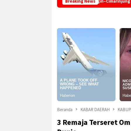
Pengaspalan Jalan Tegalcaringin–Cimarinjung Dilanjutkan, Warga
Breaking News
Beranda
KABAR DAERAH
KABUP
3 Remaja Terseret Om