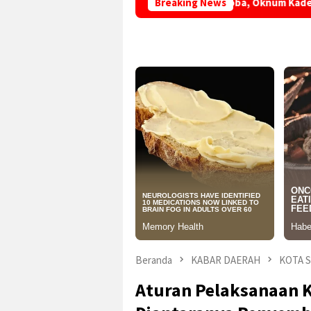
erlibat Penyalahgunaan Narkoba, Oknum Kades di Sukabumi Diam
Breaking News
Beranda
KABAR DAERAH
KOTA 
Aturan Pelaksanaan 