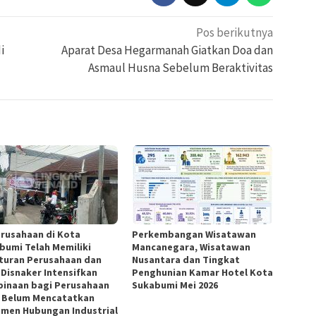
Pos berikutnya
i
Aparat Desa Hegarmanah Giatkan Doa dan
Asmaul Husna Sebelum Beraktivitas
erusahaan di Kota
Perkembangan Wisatawan
bumi Telah Memiliki
Mancanegara, Wisatawan
turan Perusahaan dan
Nusantara dan Tingkat
 Disnaker Intensifkan
Penghunian Kamar Hotel Kota
inaan bagi Perusahaan
Sukabumi Mei 2026
 Belum Mencatatkan
men Hubungan Industrial