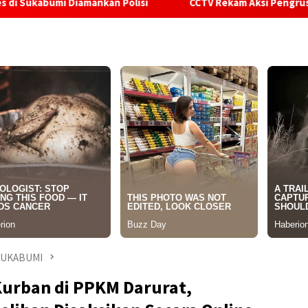
ankan Polisi
CCTV Rekam Aksi Pengrusakan Dapur MBG Yasp
SUKABUMI
Kurban di PPKM Darurat,