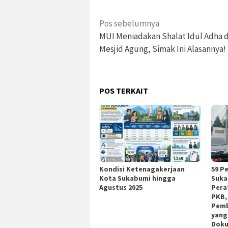
Navigasi
Pos sebelumnya
pos
MUI Meniadakan Shalat Idul Adha d
Mesjid Agung, Simak Ini Alasannya!
POS TERKAIT
Kondisi Ketenagakerjaan
59 P
Kota Sukabumi hingga
Suka
Agustus 2025
Pera
PKB,
Pemb
yang
Doku