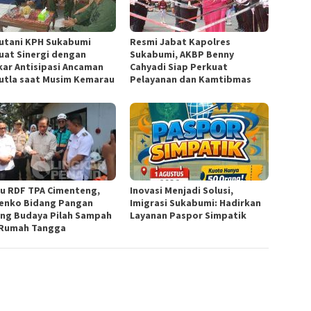
utani KPH Sukabumi
Resmi Jabat Kapolres
uat Sinergi dengan
Sukabumi, AKBP Benny
ar Antisipasi Ancaman
Cahyadi Siap Perkuat
utla saat Musim Kemarau
Pelayanan dan Kamtibmas
au RDF TPA Cimenteng,
Inovasi Menjadi Solusi,
nko Bidang Pangan
Imigrasi Sukabumi: Hadirkan
ng Budaya Pilah Sampah
Layanan Paspor Simpatik
 Rumah Tangga