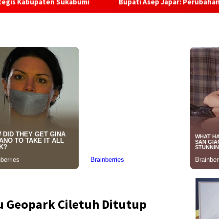
n Sukabumi
Bupati Asep Japar: Perubahan APBD Harus 
u Geopark Ciletuh Ditutup