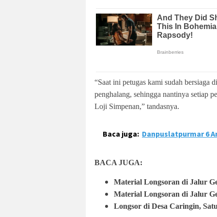
“Saat ini petugas kami sudah bersiaga d
penghalang, sehingga nantinya setiap p
Loji Simpenan,” tandasnya.
Baca juga:
Danpuslatpurmar 6 An
BACA JUGA:
Material Longsoran di Jalur G
Material Longsoran di Jalur G
Longsor di Desa Caringin, Sa