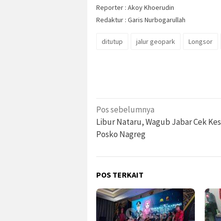
Reporter : Akoy Khoerudin
Redaktur : Garis Nurbogarullah
ditutup
jalur geopark
Longsor
Navigasi
Pos sebelumnya
pos
Libur Nataru, Wagub Jabar Cek Ke
Posko Nagreg
POS TERKAIT