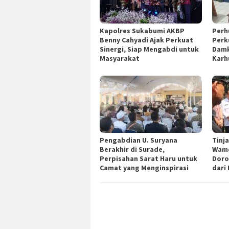
Kapolres Sukabumi AKBP
Perh
Benny Cahyadi Ajak Perkuat
Perk
Sinergi, Siap Mengabdi untuk
Damk
Masyarakat
Karh
Pengabdian U. Suryana
Tinj
Berakhir di Surade,
Wame
Perpisahan Sarat Haru untuk
Doro
Camat yang Menginspirasi
dari