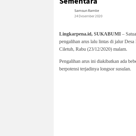
Sementara
Samsun Ramlie
24 Desember 2020
Lingkarpena.id, SUKABUMI
– Satua
pengalihan arus lalu lintas di jalur D
Ciletuh, Rabu (23/12/2020) malam.
Pengalihan arus ini diakibatkan ada bebe
berpotensi terjadinya longsor susulan.