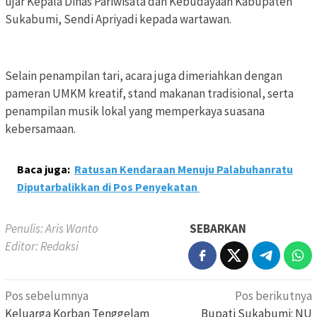
ujar Kepala Dinas Pariwisata dan Kebudayaan Kabupaten
Sukabumi, Sendi Apriyadi kepada wartawan.
Selain penampilan tari, acara juga dimeriahkan dengan
pameran UMKM kreatif, stand makanan tradisional, serta
penampilan musik lokal yang memperkaya suasana
kebersamaan.
Baca juga:
Ratusan Kendaraan Menuju Palabuhanratu
Diputarbalikkan di Pos Penyekatan
Penulis: Aris Wanto
SEBARKAN
Editor: Redaksi
Navigasi
Pos sebelumnya
Pos berikutnya
pos
Keluarga Korban Tenggelam
Bupati Sukabumi: NU