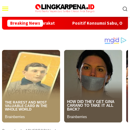
Menu
Mobile
n Masyarakat
Breaking News
Positif Konsumsi Sabu, Oknum Kades di Su