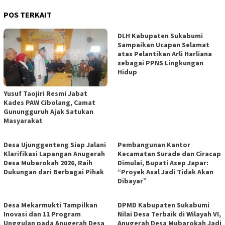
POS TERKAIT
DLH Kabupaten Sukabumi
Sampaikan Ucapan Selamat
atas Pelantikan Arli Harliana
sebagai PPNS Lingkungan
Hidup
Yusuf Taojiri Resmi Jabat
Kades PAW Cibolang, Camat
Gunungguruh Ajak Satukan
Masyarakat
Desa Ujunggenteng Siap Jalani
Pembangunan Kantor
Klarifikasi Lapangan Anugerah
Kecamatan Surade dan Ciracap
Desa Mubarokah 2026, Raih
Dimulai, Bupati Asep Japar:
Dukungan dari Berbagai Pihak
“Proyek Asal Jadi Tidak Akan
Dibayar”
Desa Mekarmukti Tampilkan
DPMD Kabupaten Sukabumi
Inovasi dan 11 Program
Nilai Desa Terbaik di Wilayah VI,
Unggulan pada Anugerah Desa
Anugerah Desa Mubarokah Jadi