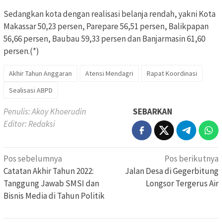
Sedangkan kota dengan realisasi belanja rendah, yakni Kota
Makassar 50,23 persen, Parepare 56,51 persen, Balikpapan
56,66 persen, Baubau 59,33 persen dan Banjarmasin 61,60
persen.(*)
Akhir Tahun Anggaran
Atensi Mendagri
Rapat Koordinasi
Sealisasi ABPD
Penulis: Akoy Khoerudin
SEBARKAN
Editor: Redaksi
Navigasi
Pos sebelumnya
Pos berikutnya
pos
Catatan Akhir Tahun 2022:
Jalan Desa di Gegerbitung
Tanggung Jawab SMSI dan
Longsor Tergerus Air
Bisnis Media di Tahun Politik