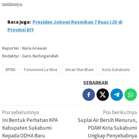
tandasnya.
Baca juga:
Presiden Jokowi Resmikan 7 Ruas IJD di
Provinsi DIY
Reporter : Nuria Ariawan
Redaktur : Garis Nurbogarullah
BPBD
Fenomena La Nina
Imran Wardhani
Kota Sukabumi
SEBARKAN
Navigasi
Pos sebelumnya
Pos berikutnya
pos
Ini Bentuk Perhatian KPA
Suplai Air Bersih Menurun,
Kabupaten Sukabumi
PDAM Kota Sukabumi
Kepada ODHA Baru
Ungkap Penyebabnya