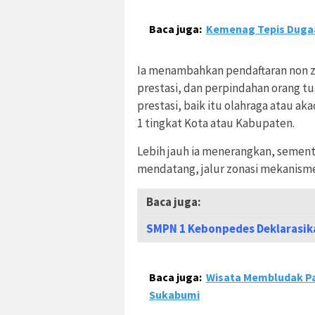
Baca juga:
Kemenag Tepis Duga
Ia menambahkan pendaftaran non zon
prestasi, dan perpindahan orang t
prestasi, baik itu olahraga atau a
1 tingkat Kota atau Kabupaten.
Lebih jauh ia menerangkan, sementa
mendatang, jalur zonasi mekanisme
Baca juga:
SMPN 1 Kebonpedes Deklarasik
Baca juga:
Wisata Membludak Pasc
Sukabumi