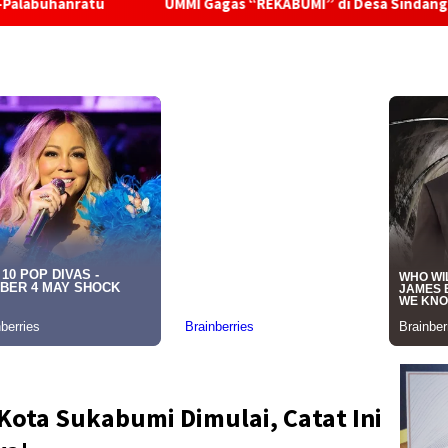
UMMI Gagas “REKABUMI” di Desa Sindangraja Dari Pupuk O
Kota Sukabumi Dimulai, Catat Ini