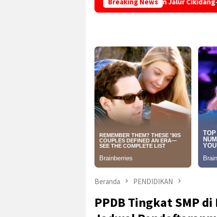
g, Truk Terperosok di Tikungan Jalur Cikidang-Palabuhanratu
Breaking News
Beranda
PENDIDIKAN
PPDB Tingkat SMP di 