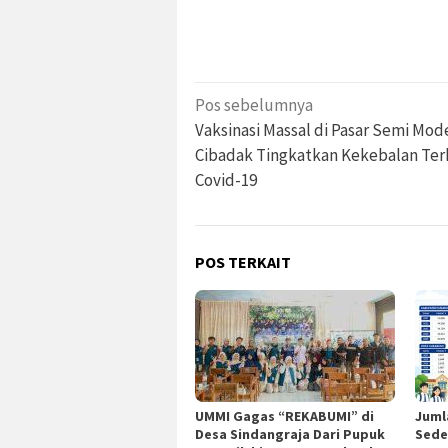
Navigasi
Pos sebelumnya
pos
Vaksinasi Massal di Pasar Semi Mod
Cibadak Tingkatkan Kekebalan Te
Covid-19
POS TERKAIT
UMMI Gagas “REKABUMI” di
Juml
Desa Sindangraja Dari Pupuk
Sede