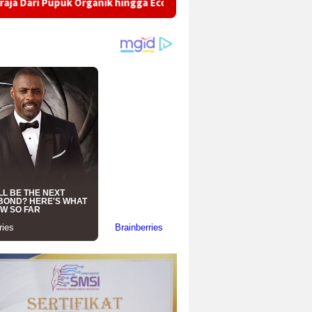
rganik hingga Eco-School Mahasiswa KKN OVOD Kelompok 05