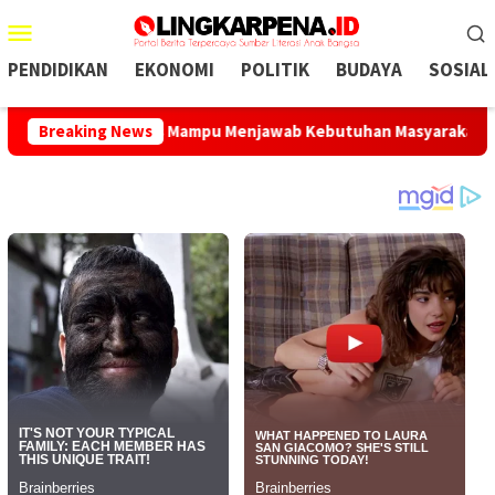
Menu
Mobile
PENDIDIKAN
EKONOMI
POLITIK
BUDAYA
SOSIAL
APBD Harus Mampu Menjawab Kebutuhan Masyarakat
Breaking News
Posi