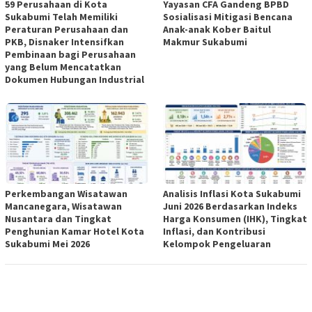
59 Perusahaan di Kota
Yayasan CFA Gandeng BPBD
Sukabumi Telah Memiliki
Sosialisasi Mitigasi Bencana
Peraturan Perusahaan dan
Anak-anak Kober Baitul
PKB, Disnaker Intensifkan
Makmur Sukabumi
Pembinaan bagi Perusahaan
yang Belum Mencatatkan
Dokumen Hubungan Industrial
Perkembangan Wisatawan
Analisis Inflasi Kota Sukabumi
Mancanegara, Wisatawan
Juni 2026 Berdasarkan Indeks
Nusantara dan Tingkat
Harga Konsumen (IHK), Tingkat
Penghunian Kamar Hotel Kota
Inflasi, dan Kontribusi
Sukabumi Mei 2026
Kelompok Pengeluaran