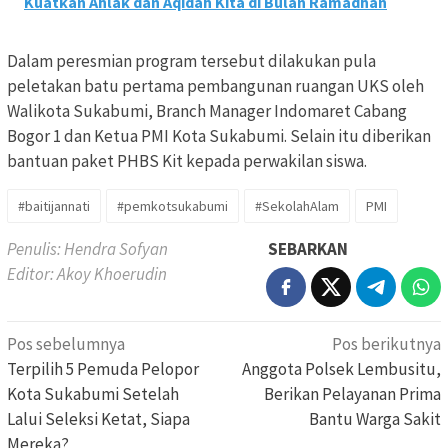
Kuatkan Ahlak dan Aqidah Kita di Bulan Ramadhan
Dalam peresmian program tersebut dilakukan pula
peletakan batu pertama pembangunan ruangan UKS oleh
Walikota Sukabumi, Branch Manager Indomaret Cabang
Bogor 1 dan Ketua PMI Kota Sukabumi. Selain itu diberikan
bantuan paket PHBS Kit kepada perwakilan siswa.
#baitijannati
#pemkotsukabumi
#SekolahAlam
PMI
Penulis: Hendra Sofyan
SEBARKAN
Editor: Akoy Khoerudin
Navigasi
Pos sebelumnya
Pos berikutnya
pos
Terpilih 5 Pemuda Pelopor
Anggota Polsek Lembusitu,
Kota Sukabumi Setelah
Berikan Pelayanan Prima
Lalui Seleksi Ketat, Siapa
Bantu Warga Sakit
Mereka?