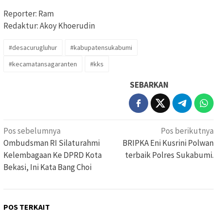
Reporter: Ram
Redaktur: Akoy Khoerudin
#desacurugluhur
#kabupatensukabumi
#kecamatansagaranten
#kks
SEBARKAN
Navigasi
Pos sebelumnya
Pos berikutnya
pos
Ombudsman RI Silaturahmi
BRIPKA Eni Kusrini Polwan
Kelembagaan Ke DPRD Kota
terbaik Polres Sukabumi.
Bekasi, Ini Kata Bang Choi
POS TERKAIT