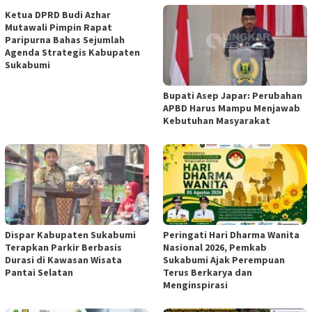
Ketua DPRD Budi Azhar
Mutawali Pimpin Rapat
Paripurna Bahas Sejumlah
Agenda Strategis Kabupaten
Sukabumi
Bupati Asep Japar: Perubahan
APBD Harus Mampu Menjawab
Kebutuhan Masyarakat
Dispar Kabupaten Sukabumi
Peringati Hari Dharma Wanita
Terapkan Parkir Berbasis
Nasional 2026, Pemkab
Durasi di Kawasan Wisata
Sukabumi Ajak Perempuan
Pantai Selatan
Terus Berkarya dan
Menginspirasi